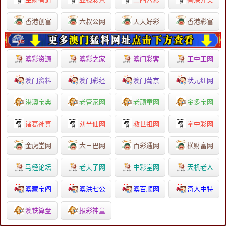
香港创富
六叔公网
天天好彩
香港彩富
澳彩资源
澳彩之家
澳门彩客
王中王网
澳门资料
澳门彩经
澳门葡京
状元红网
港澳宝典
老管家网
老顽童网
金多宝网
诸葛神算
刘半仙网
救世祖网
掌中彩网
金虎堂网
大三巴网
百彩通网
横财富网
马经论坛
老夫子网
中彩堂网
天机老人
澳藏宝阁
澳洪七公
澳百顺网
奇人中特
澳铁算盘
报彩神童