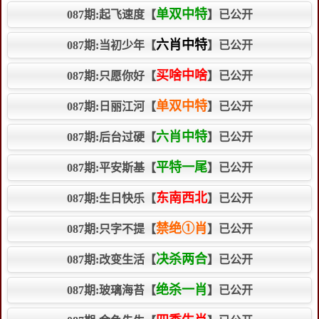
单双中特
087期:起飞速度【
】已公开
六肖中特
087期:当初少年【
】已公开
买啥中啥
087期:只愿你好【
】已公开
单双中特
087期:日丽江河【
】已公开
六肖中特
087期:后台过硬【
】已公开
平特一尾
087期:平安斯基【
】已公开
东南西北
087期:生日快乐【
】已公开
禁绝①肖
087期:只字不提【
】已公开
决杀两合
087期:改变生活【
】已公开
绝杀一肖
087期:玻璃海苔【
】已公开