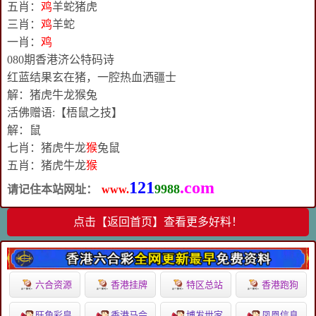
五肖：
鸡
羊蛇猪虎
三肖：
鸡
羊蛇
一肖：
鸡
080期香港济公特码诗
红蓝结果玄在猪，一腔热血洒疆士
解：猪虎牛龙猴兔
活佛赠语:【梧鼠之技】
解：鼠
七肖：猪虎牛龙
猴
兔鼠
五肖：猪虎牛龙
猴
121
.com
9988
请记住本站网址：
www.
点击【返回首页】查看更多好料！
六合资源
香港挂牌
特区总站
香港跑狗
旺角彩皇
香港马会
博发世家
凤凰信息