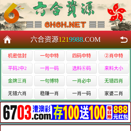
六合资源
121
9988
.COM
机密信封
一句中特
四码中特
②肖中特
平码2中2
一肖一码
选料⑥码
来料大小
金牌三肖
一句博特
一肖必中
无错四肖
无错六肖
稳赚一肖
一肖一码
家婆二肖