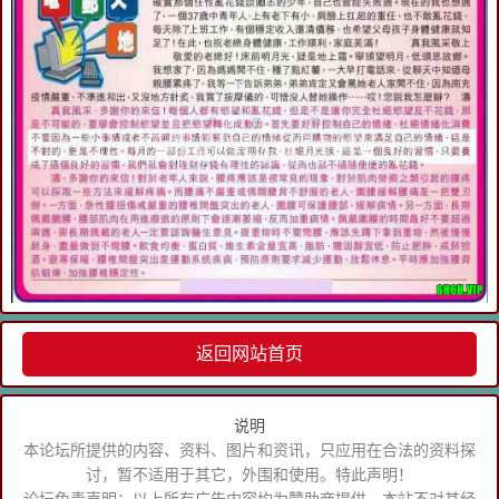
返回网站首页
说明
本论坛所提供的内容、资料、图片和资讯，只应用在合法的资料探
讨，暂不适用于其它，外围和使用。特此声明！