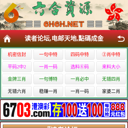
读者论坛,电邮天地,點碼成金
机密信封
一句中特
四码中特
②肖中特
平码2中2
一肖一码
选料⑥码
来料大小
金牌三肖
一句博特
一肖必中
无错四肖
无错六肖
稳赚一肖
一肖一码
家婆二肖