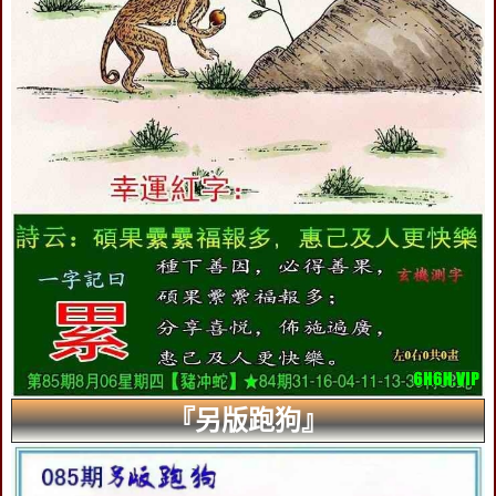
『另版跑狗』