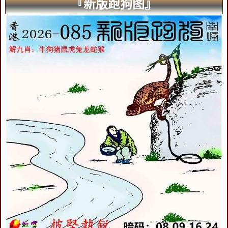
『新版跑狗图』