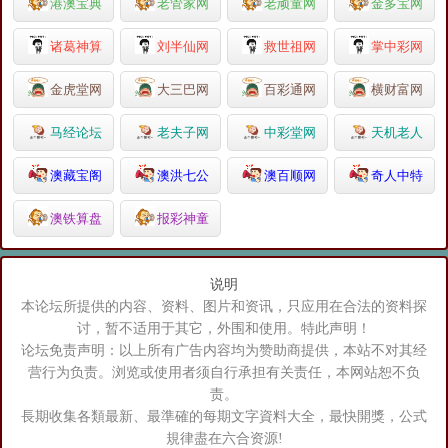
港澳宝典
老管家网
老顽童网
金多宝网
诸葛神算
刘半仙网
救世祖网
掌中彩网
金虎堂网
大三巴网
百彩通网
横财富网
马经论坛
老夫子网
中彩堂网
天机老人
澳藏宝阁
澳洪七公
澳百顺网
奇人中特
澳铁算盘
报彩神童
说明
本论坛所提供的内容、资料、图片和资讯，只应用在合法的资料探
讨，暂不适用于其它，外围和使用。特此声明！
论坛免责声明：以上所有广告内容均为赞助商提供，本站不对其经
营行为负责。浏览或使用者须自行承担有关责任，本网站恕不负
责。
長期收集各類最新、最準確的每期文字資料大全，最快開獎，公式
規律盡在六合资源!