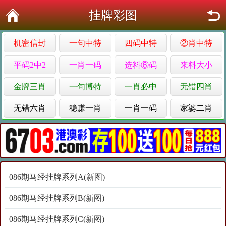
挂牌彩图
机密信封
一句中特
四码中特
②肖中特
平码2中2
一肖一码
选料⑥码
来料大小
金牌三肖
一句博特
一肖必中
无错四肖
无错六肖
稳赚一肖
一肖一码
家婆二肖
086期马经挂牌系列A(新图)
086期马经挂牌系列B(新图)
086期马经挂牌系列C(新图)