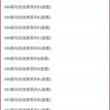
086期马经挂牌系列D(新图)
086期马经挂牌系列E(新图)
086期马经挂牌系列F(新图)
086期马经挂牌系列G(新图)
086期马经挂牌系列H(新图)
086期马经挂牌系列I(新图)
086期马经挂牌系列J(新图)
086期马经挂牌系列K(新图)
083期马经挂牌系列A(新图)
083期马经挂牌系列B(新图)