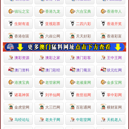
镇坛之宝
香港九龙
六合宝典
香港华人
生财有道
亚视彩票
二四六彩
香港开奖
香港创富
六叔公网
天天好彩
香港彩富
澳彩资源
澳彩之家
澳门彩客
王中王网
澳门资料
澳门彩经
澳门葡京
状元红网
港澳宝典
老管家网
老顽童网
金多宝网
诸葛神算
刘半仙网
救世祖网
掌中彩网
金虎堂网
大三巴网
百彩通网
横财富网
马经论坛
老夫子网
中彩堂网
天机老人